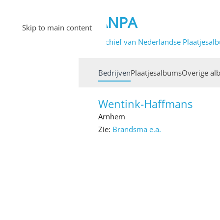
ANPA
Skip to main content
Archief van Nederlandse Plaatjesal
Bedrijven
Plaatjesalbums
Overige al
Wentink-Haffmans
Arnhem
Zie:
Brandsma e.a.