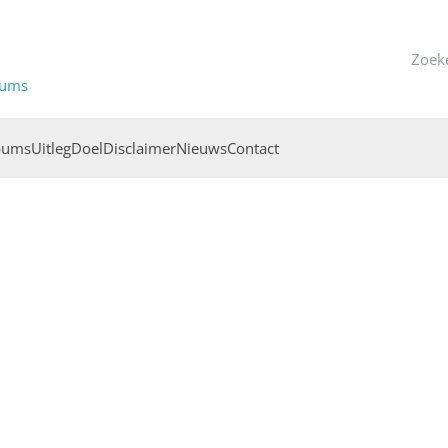
bums
bums
Uitleg
Doel
Disclaimer
Nieuws
Contact