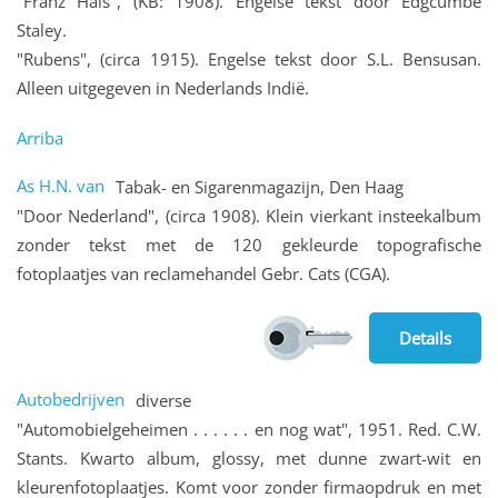
"Franz Hals", (KB: 1908). Engelse tekst door Edgcumbe
Staley.
"Rubens", (circa 1915). Engelse tekst door S.L. Bensusan.
Alleen uitgegeven in Nederlands Indië.
Arriba
As H.N. van
Tabak- en Sigarenmagazijn, Den Haag
"Door Nederland", (circa 1908). Klein vierkant insteekalbum
zonder tekst met de 120 gekleurde topografische
fotoplaatjes van reclamehandel Gebr. Cats (CGA).
Details
Autobedrijven
diverse
"Automobielgeheimen . . . . . . en nog wat", 1951. Red. C.W.
Stants. Kwarto album, glossy, met dunne zwart-wit en
kleurenfotoplaatjes. Komt voor zonder firmaopdruk en met