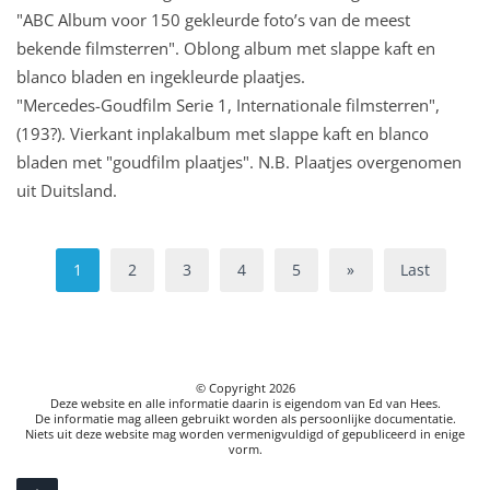
"ABC Album voor 150 gekleurde foto’s van de meest
bekende filmsterren". Oblong album met slappe kaft en
blanco bladen en ingekleurde plaatjes.
"Mercedes-Goudfilm Serie 1, Internationale filmsterren",
(193?). Vierkant inplakalbum met slappe kaft en blanco
bladen met "goudfilm plaatjes". N.B. Plaatjes overgenomen
uit Duitsland.
1
2
3
4
5
»
Last
© Copyright
2026
Deze website en alle informatie daarin is eigendom van Ed van Hees.
De informatie mag alleen gebruikt worden als persoonlijke documentatie.
Niets uit deze website mag worden vermenigvuldigd of gepubliceerd in enige
vorm.