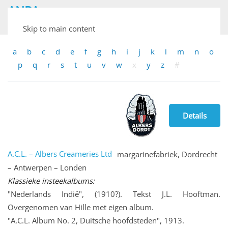
ANPA
Archief van Nederlandse Plaatjesalbums
Skip to main content
a
b
c
d
e
f
g
h
i
j
k
l
m
n
o
p
q
r
s
t
u
v
w
x
y
z
#
Details
A.C.L. – Albers Creameries Ltd
margarinefabriek, Dordrecht
– Antwerpen – Londen
Klassieke insteekalbums:
"Nederlands Indië", (1910?). Tekst J.L. Hooftman.
Overgenomen van Hille met eigen album.
"A.C.L. Album No. 2, Duitsche hoofdsteden", 1913.