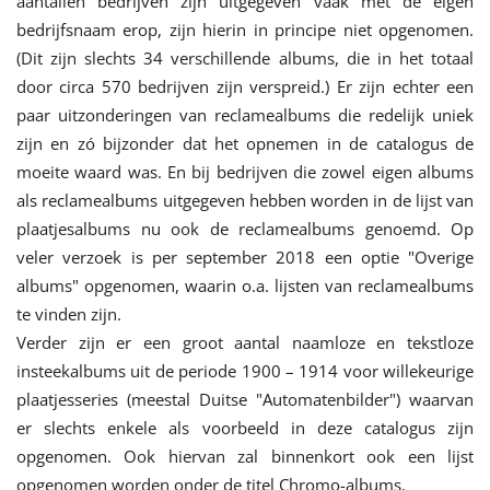
aantallen bedrijven zijn uitgegeven vaak met de eigen
bedrijfsnaam erop, zijn hierin in principe niet opgenomen.
(Dit zijn slechts 34 verschillende albums, die in het totaal
door circa 570 bedrijven zijn verspreid.) Er zijn echter een
paar uitzonderingen van reclamealbums die redelijk uniek
zijn en zó bijzonder dat het opnemen in de catalogus de
moeite waard was. En bij bedrijven die zowel eigen albums
als reclamealbums uitgegeven hebben worden in de lijst van
plaatjesalbums nu ook de reclamealbums genoemd. Op
veler verzoek is per september 2018 een optie "Overige
albums" opgenomen, waarin o.a. lijsten van reclamealbums
te vinden zijn.
Verder zijn er een groot aantal naamloze en tekstloze
insteekalbums uit de periode 1900 – 1914 voor willekeurige
plaatjesseries (meestal Duitse "Automatenbilder") waarvan
er slechts enkele als voorbeeld in deze catalogus zijn
opgenomen. Ook hiervan zal binnenkort ook een lijst
opgenomen worden onder de titel Chromo-albums.