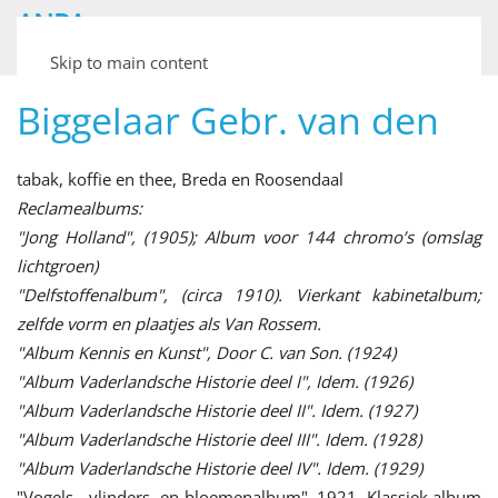
ANPA
Archief van Nederlandse Plaatjesalbums
Skip to main content
Biggelaar Gebr. van den
tabak, koffie en thee, Breda en Roosendaal
Reclamealbums:
"Jong Holland", (1905); Album voor 144 chromo’s (omslag
lichtgroen)
"Delfstoffenalbum", (circa 1910). Vierkant kabinetalbum;
zelfde vorm en plaatjes als Van Rossem.
"Album Kennis en Kunst", Door C. van Son. (1924)
"Album Vaderlandsche Historie deel I", Idem. (1926)
"Album Vaderlandsche Historie deel II". Idem. (1927)
"Album Vaderlandsche Historie deel III". Idem. (1928)
"Album Vaderlandsche Historie deel IV". Idem. (1929)
"Vogels-, vlinders- en bloemenalbum", 1921. Klassiek album