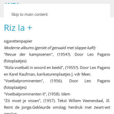
ANPA
Archief van Nederlandse Plaatjesalbums
Skip to main content
Riz la +
sigarettenpapier
Moderne albums (geniet of genaaid met slappe kaft):
"Revue der kampioenen", (1954?). Door Leo Pagano
(fotoplaatjes)
"Rizla voetbalt in woord en beeld", (1955?). Door Leo Pagano
en Karel Kaufman, karikaturenplaatjes J. vdr Meer.
"Voetbalprominenten", (1956). Door Leo Pagano
(fotoplaatjes)
"Voetbalprominenten II", (1958). Idem
"Zó moet je vissen", (1957). Tekst Willem Veenendaal, ill.
Reint de Jonge.Gekleurde omslag; herdruk met zwart-wit
omslag.