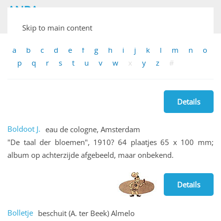
ANPA
Archief van Nederlandse Plaatjesalbums
Skip to main content
a
b
c
d
e
f
g
h
i
j
k
l
m
n
o
p
q
r
s
t
u
v
w
x
y
z
#
Details
Boldoot J.
eau de cologne, Amsterdam
"De taal der bloemen", 1910? 64 plaatjes 65 x 100 mm;
album op achterzijde afgebeeld, maar onbekend.
Details
Bolletje
beschuit (A. ter Beek) Almelo