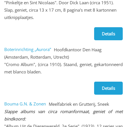
"Pinkeltje en Sint Nicolaas". Door Dick Laan (circa 1951).
Slap, geniet, circa 13 x 17 cm, 8 pagina's met 8 kartonnen
uitknipplaatjes.
Details
Boterinrichting „Aurora”
Hoofdkantoor Den Haag
(Amsterdam, Rotterdam, Utrecht)
"Cromo Album", (circa 1910). Staand, geniet, gekartonneerd
met blanco bladen.
Details
Bouma G.N. & Zonen
Meelfabriek en Grutterij, Sneek
Slappe albums van circa romanformaat, geniet of met
bindkoord:
"Album Uit de Dierenwereld, 2e Serie", (1923). 12 series van