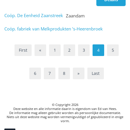
Coöp. De Eenheid Zaanstreek
Zaandam
Coöp. fabriek van Melkprodukten ’s-Heerenbroek
First
«
1
2
3
4
5
6
7
8
»
Last
© Copyright
2026
Deze website en alle informatie daarin is eigendom van Ed van Hees.
De informatie mag alleen gebruikt worden als persoonlijke documentatie.
Niets uit deze website mag worden vermenigvuldigd of gepubliceerd in enige
vorm.