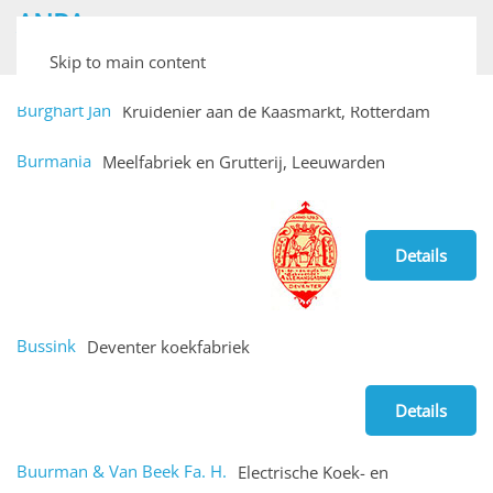
ANPA
Archief van Nederlandse Plaatjesalbums
Skip to main content
Burghart Jan
Kruidenier aan de Kaasmarkt, Rotterdam
Burmania
Meelfabriek en Grutterij, Leeuwarden
Details
Bussink
Deventer koekfabriek
Details
Buurman & Van Beek Fa. H.
Electrische Koek- en